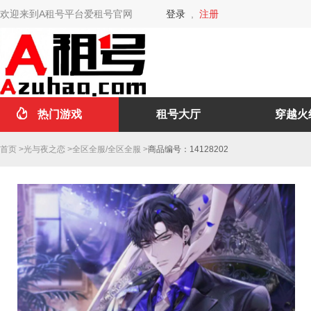
欢迎来到A租号平台爱租号官网
登录
,
注册
热门游戏
租号大厅
穿越火
首页
>
光与夜之恋
>
全区全服
/
全区全服
>
商品编号：14128202