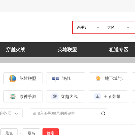
杀手3
大区
穿越火线
英雄联盟
租送专区
英雄联盟
逆战
地下城与勇士
原神手游
穿越火线:枪战王者（体验服）
王者荣耀（体验服）
穿
王
服务器
确定
-