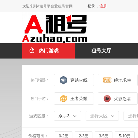
欢迎来到A租号平台爱租号官网
登录
,
注册
热门游戏
租号大厅
穿越火线
绝地求生
热门端游：
王者荣耀
火影忍者
热门手游：
杀手3
选择大区
选择
游戏区服：
价格范围：
0-2元
2-3元
3-5元
5-10元