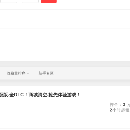
收藏量排序
新手专区
3】终极版-全DLC！商城清空-抢先体验游戏！
押金：
0 
2
小时起租