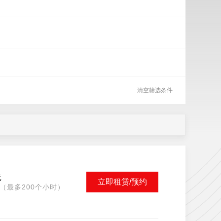
清空筛选条件
元
立即租赁/预约
（最多200个小时）