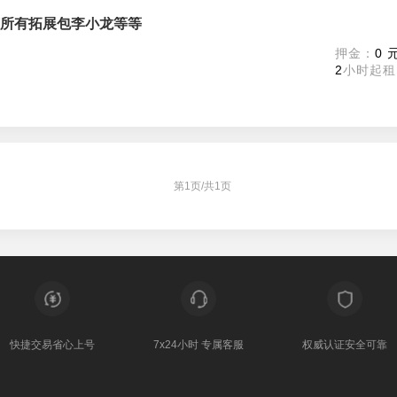
c拥有所有拓展包李小龙等等
押金：
0 
2
小时起租
第
1
页/共
1
页
快捷交易
省心上号
7x24小时
专属客服
权威认证
安全可靠