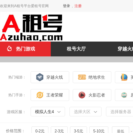
欢迎来到A租号平台爱租号官网
登录
,
注册
热门游戏
租号大厅
穿越火
穿越火线
绝地求生
热门端游：
王者荣耀
火影忍者
热门手游：
模拟人生4
选择大区
选择服务器
游戏区服：
价格范围：
0-2元
2-3元
3-5元
5-10元
-