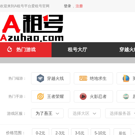
欢迎来到A租号平台爱租号官网
登录
,
注册
热门游戏
租号大厅
穿越火
穿越火线
绝地求生
热门端游：
王者荣耀
火影忍者
热门手游：
为了吾王
选择大区
选择服务器
游戏区服：
价格范围：
0-2元
2-3元
3-5元
5-10元
-