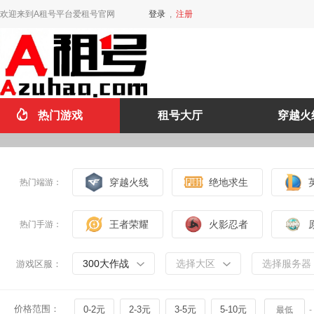
欢迎来到A租号平台爱租号官网
登录
,
注册
热门游戏
租号大厅
穿越火
穿越火线
绝地求生
热门端游：
王者荣耀
火影忍者
热门手游：
300大作战
选择大区
选择服务器
游戏区服：
价格范围：
0-2元
2-3元
3-5元
5-10元
-