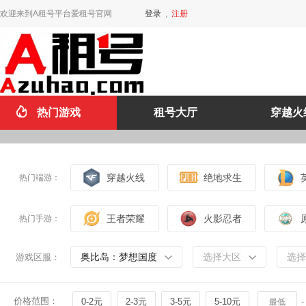
欢迎来到A租号平台爱租号官网
登录
,
注册
热门游戏
租号大厅
穿越火
穿越火线
绝地求生
热门端游：
王者荣耀
火影忍者
热门手游：
奥比岛：梦想国度
选择大区
选择
游戏区服：
价格范围：
0-2元
2-3元
3-5元
5-10元
-