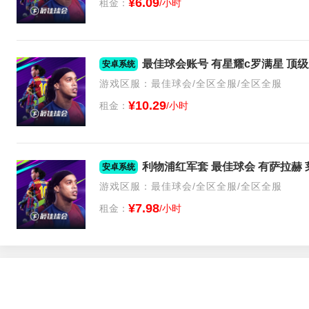
¥6.09
租金：
/小时
最佳球会账号 有星耀c罗满星 顶
安卓系统
游戏区服：最佳球会/全区全服/全区全服
¥10.29
租金：
/小时
安卓系统
游戏区服：最佳球会/全区全服/全区全服
¥7.98
租金：
/小时