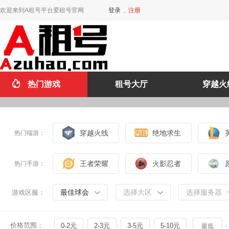
欢迎来到A租号平台爱租号官网
登录
,
注册
热门游戏
租号大厅
穿越火
穿越火线
绝地求生
热门端游：
王者荣耀
火影忍者
热门手游：
最佳球会
选择大区
选择服务器
游戏区服：
价格范围：
0-2元
2-3元
3-5元
5-10元
-