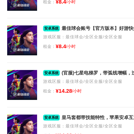
¥8.4
租金：
/小时
安卓系统
游戏区服：最佳球会/全区全服/全区全服
¥8.4
租金：
/小时
安卓系统
游戏区服：最佳球会/全区全服/全区全服
¥14.28
租金：
/小时
皇马套都带技能特性，苹果安卓互
安卓系统
游戏区服：最佳球会/全区全服/全区全服