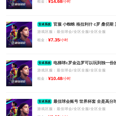
¥14.68
租金：
/小时
安卓系统
游戏区服：最佳球会/全区全服/全区全服
¥7.35
租金：
/小时
电梯球c罗金边罗可以玩到独一份
安卓系统
游戏区服：最佳球会/全区全服/全区全服
¥10.48
租金：
/小时
安卓系统
游戏区服：最佳球会/全区全服/全区全服