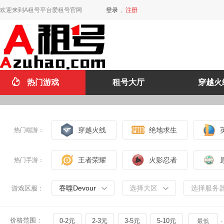
欢迎来到A租号平台爱租号官网
登录
,
注册
热门游戏
租号大厅
穿越火
穿越火线
绝地求生
热门端游：
王者荣耀
火影忍者
热门手游：
吞噬Devour
选择大区
选择服务
游戏区服：
价格范围：
0-2元
2-3元
3-5元
5-10元
-