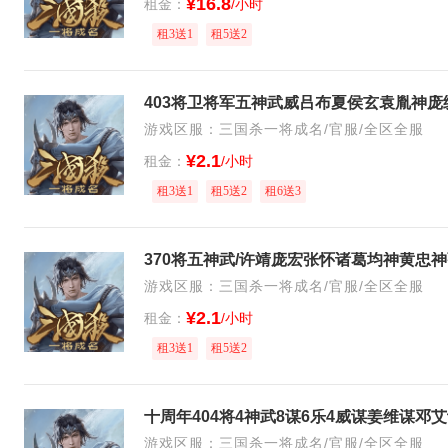
¥16.8
租金：
/小时
租3送1
租5送2
游戏区服：三国杀一将成名/官服/全区全服
¥2.1
租金：
/小时
租3送1
租5送2
租6送3
游戏区服：三国杀一将成名/官服/全区全服
¥2.1
租金：
/小时
租3送1
租5送2
十周年404将4神武8谋6乐4威谋姜维谋
游戏区服：三国杀一将成名/官服/全区全服