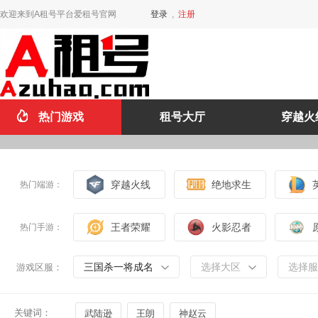
欢迎来到A租号平台爱租号官网
登录
,
注册
热门游戏
租号大厅
穿越火
穿越火线
绝地求生
热门端游：
王者荣耀
火影忍者
热门手游：
三国杀一将成名
选择大区
选择服
游戏区服：
关键词：
武陆逊
王朗
神赵云