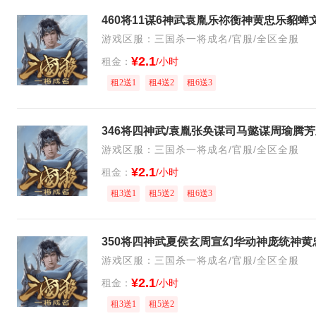
游戏区服：三国杀一将成名/官服/全区全服
¥2.1
租金：
/小时
租2送1
租4送2
租6送3
游戏区服：三国杀一将成名/官服/全区全服
¥2.1
租金：
/小时
租3送1
租5送2
租6送3
游戏区服：三国杀一将成名/官服/全区全服
¥2.1
租金：
/小时
租3送1
租5送2