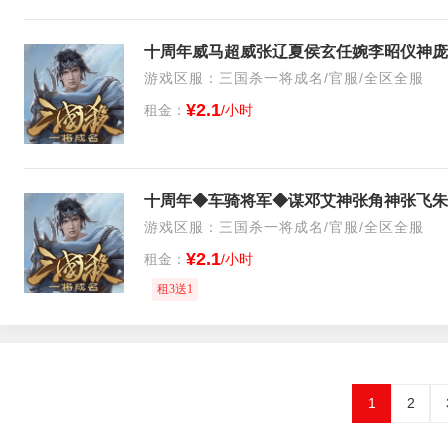
游戏区服：三国杀一将成名/官服/全区全服
¥2.1
租金：
/小时
游戏区服：三国杀一将成名/官服/全区全服
¥2.1
租金：
/小时
租3送1
1
2