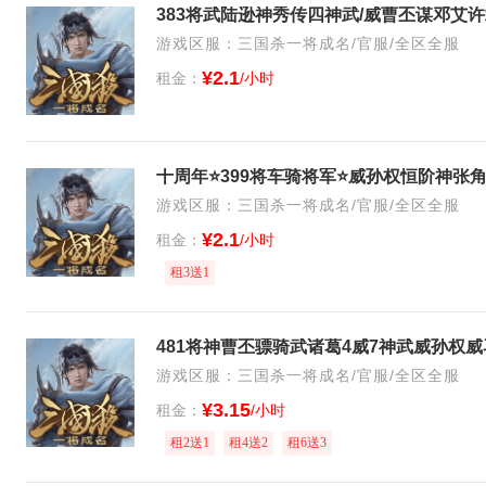
游戏区服：三国杀一将成名/官服/全区全服
¥2.1
租金：
/小时
游戏区服：三国杀一将成名/官服/全区全服
¥2.1
租金：
/小时
租3送1
游戏区服：三国杀一将成名/官服/全区全服
¥3.15
租金：
/小时
租2送1
租4送2
租6送3