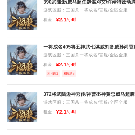
游戏区服：三国杀一将成名/官服/全区全服
¥2.1
租金：
/小时
游戏区服：三国杀一将成名/官服/全区全服
¥2.1
租金：
/小时
租4送2
租6送3
游戏区服：三国杀一将成名/官服/全区全服
¥2.1
租金：
/小时