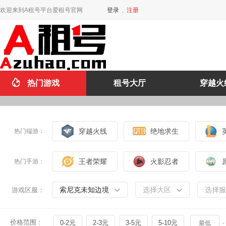
欢迎来到A租号平台爱租号官网
登录
,
注册
热门游戏
租号大厅
穿越火
穿越火线
绝地求生
热门端游：
王者荣耀
火影忍者
热门手游：
索尼克未知边境
选择大区
选择服
游戏区服：
价格范围：
0-2元
2-3元
3-5元
5-10元
-