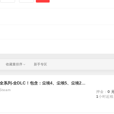
收藏量排序
新手专区
【尘埃拉力赛2.0】748-年度版！全系列-全DLC！包含：尘埃4、尘埃5、尘埃2.0！
team
押金：
0 
1
小时起租