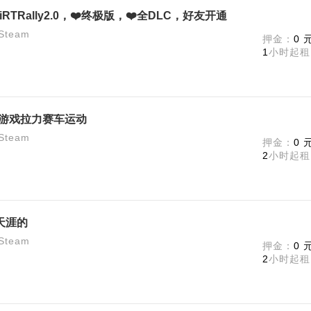
iRTRally2.0，❤️终极版，❤️全DLC，好友开通
team
押金：
0 
1
小时起租
赛车游戏拉力赛车运动
team
押金：
0 
2
小时起租
天涯的
team
押金：
0 
2
小时起租