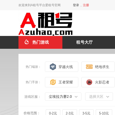
欢迎来到A租号平台爱租号官网
登录
,
注册
热门游戏
租号大厅
穿越火线
绝地求生
热门端游：
王者荣耀
火影忍者
热门手游：
尘埃拉力赛2.0
选择大区
游戏区服：
价格范围：
0-2元
2-3元
3-5元
5-10元