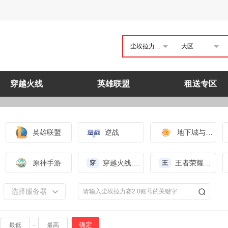
尘埃拉力赛2.0
大区
穿越火线
英雄联盟
租送专区
英雄联盟
逆战
地下城与勇士
原神手游
穿越火线:枪战王者（体验服）
王者荣耀（体验服）
穿
王
选择服务器
确定
-