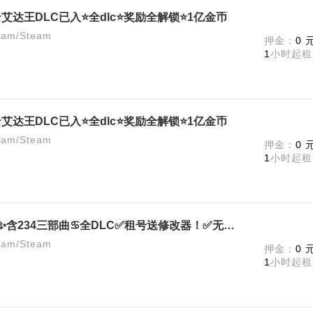
艾达王DLC已入⭐全dlc⭐奖励全解锁⭐1亿金币
m/Steam
押金：
0 
1
小时起租
艾达王DLC已入⭐全dlc⭐奖励全解锁⭐1亿金币
m/Steam
押金：
0 
1
小时起租
生化危机4重制版❤️398元豪华版✨含234三部曲♋全DLC✅租号送修改器！✅无限装备武器弹药！
m/Steam
押金：
0 
1
小时起租