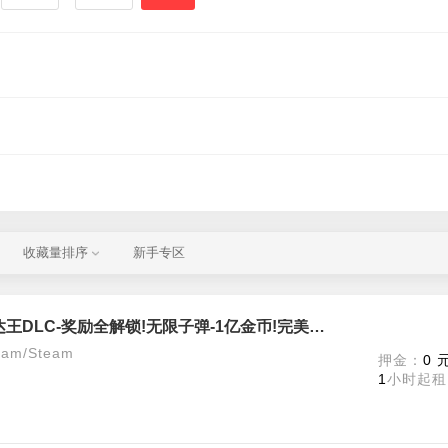
收藏量排序
新手专区
《生化危机4重制版》终极版-艾达王DLC-奖励全解锁!无限子弹-1亿金币!完美存档!
m/Steam
押金：
0 
1
小时起租