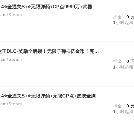
il 4⭐️全通关S+⭐️无限弹药+CP点9999万+武器
m/Steam
押金：
0 
1
小时起租
《生化危机4重制版》终极版-艾达王DLC-奖励全解锁！无限子弹-1亿金币！完美存档！
m/Steam
押金：
0 
1
小时起租
vil 4⭐️全通关S+⭐️无限弹药+无限CP点+皮肤全满
m/Steam
押金：
0 
1
小时起租