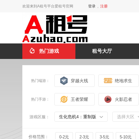
欢迎来到A租号平台爱租号官网
登录
,
注册
热门游戏
租号大厅
穿越火线
绝地求生
热门端游：
王者荣耀
火影忍者
热门手游：
生化危机4：重制版
选择大区
游戏区服：
价格范围：
0-2元
2-3元
3-5元
5-10元