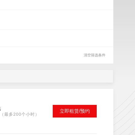
清空筛选条件
元
立即租赁/预约
（最多200个小时）