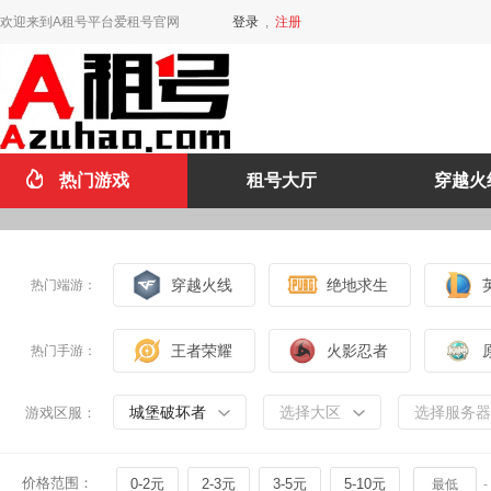
欢迎来到A租号平台爱租号官网
登录
,
注册
热门游戏
租号大厅
穿越火
穿越火线
绝地求生
热门端游：
王者荣耀
火影忍者
热门手游：
城堡破坏者
选择大区
选择服务器
游戏区服：
价格范围：
0-2元
2-3元
3-5元
5-10元
-