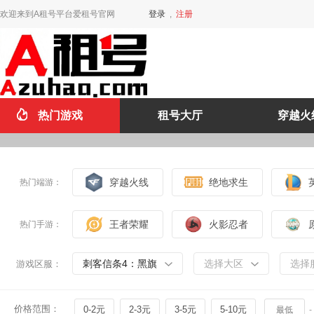
欢迎来到A租号平台爱租号官网
登录
,
注册
热门游戏
租号大厅
穿越火
穿越火线
绝地求生
热门端游：
王者荣耀
火影忍者
热门手游：
刺客信条4：黑旗
选择大区
选择
游戏区服：
价格范围：
0-2元
2-3元
3-5元
5-10元
-