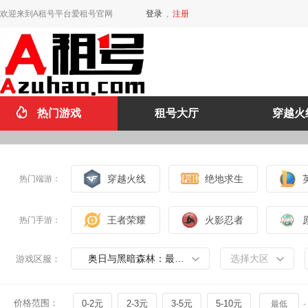
欢迎来到A租号平台爱租号官网
登录
,
注册
热门游戏
租号大厅
穿越火
穿越火线
绝地求生
热门端游：
王者荣耀
火影忍者
热门手游：
奥日与黑暗森林：最终版
选择大区
游戏区服：
价格范围：
0-2元
2-3元
3-5元
5-10元
-