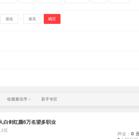
确定
-
收藏量排序
新手专区
人白剑红颜6万名望多职业
2区
押金：
0 