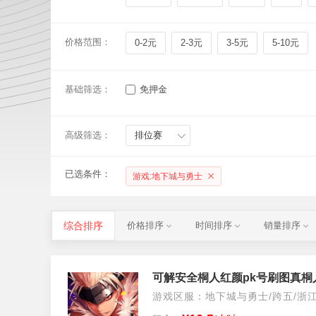
价格范围：
0-2元
2-3元
3-5元
5-10元
基础筛选：
免押金
高级筛选：
排位赛
已选条件：
游戏:地下城与勇士
综合排序
价格排序
时间排序
销量排序
可解安全桐人红颜pk号刷图真桐
游戏区服：地下城与勇士/跨五/浙江