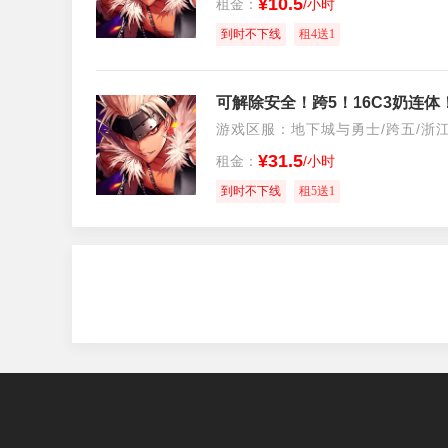
¥10.5
租金：
/小时
到时不下线
租4送1
游戏区服：地下城与勇士/跨五/浙江
¥31.5
租金：
/小时
到时不下线
租5送1