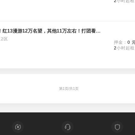
2
小时起租
可解除安全！跨5！16C3奶连体！红13漫游12万名望，其他11万左右！打团看说明，开挂追责拉黑
2区
押金：
0 
2
小时起租
第
1
页/共
1
页