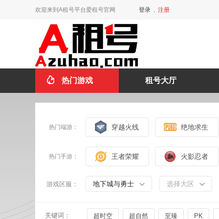
欢迎来到A租号平台爱租号官网
登录
,
注册
热门游戏
租号大厅
穿越火线
绝地求生
热门端游：
王者荣耀
火影忍者
热门手游：
地下城与勇士
选择大区
游戏区服：
关键词：
超时空
超自然
至臻
PK