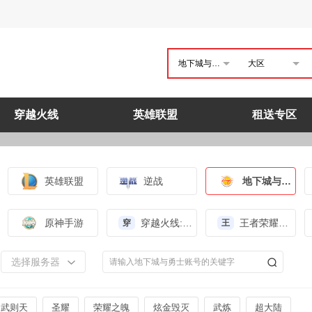
地下城与勇士
大区
穿越火线
英雄联盟
租送专区
英雄联盟
逆战
地下城与勇士
原神手游
穿越火线:枪战王者（体验服）
王者荣耀（体验服）
穿
王
选择服务器
武则天
圣耀
荣耀之魄
炫金毁灭
武炼
超大陆