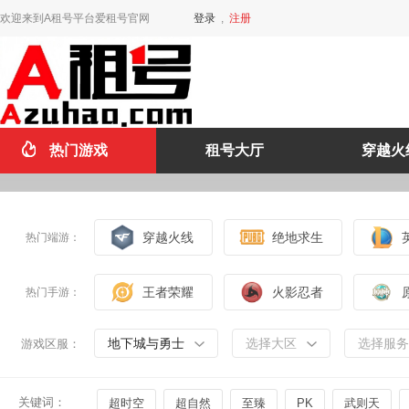
欢迎来到A租号平台爱租号官网
登录
,
注册
热门游戏
租号大厅
穿越火
穿越火线
绝地求生
热门端游：
王者荣耀
火影忍者
热门手游：
地下城与勇士
选择大区
选择服务
游戏区服：
关键词：
超时空
超自然
至臻
PK
武则天