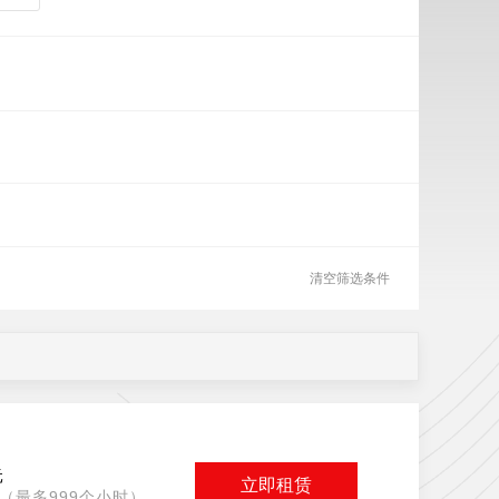
清空筛选条件
元
立即租赁
（最多999个小时）