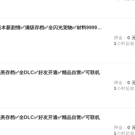
Palworld / 幻兽帕鲁终极版✅新版本新剧情✅满级存档✅全闪光宠物✅材料9999+全武器✅Pa
m
押金：
0 
1
小时起租
版✅完美存档✅全DLC✅好友开通✅精品自营✅可联机
m
押金：
0 
1
小时起租
d✅完美存档✅全DLC✅好友开通✅精品自营✅可联机
m
押金：
0 
1
小时起租