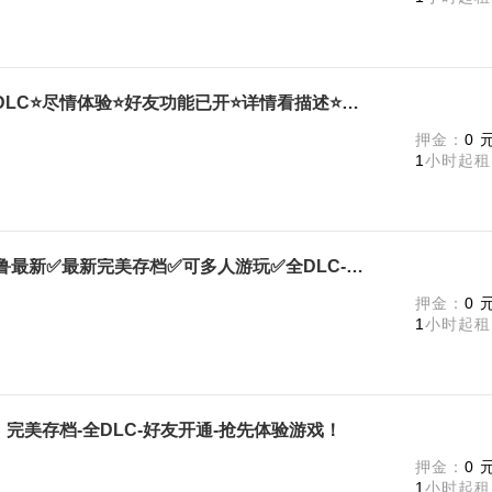
幻兽帕鲁⭐终极版⭐建议包天⭐全DLC⭐尽情体验⭐好友功能已开⭐详情看描述⭐可联机
m
押金：
0 
1
小时起租
Palworld ✅包天包夜号✅幻兽帕鲁最新✅最新完美存档✅可多人游玩✅全DLC-顶级!✅上号开爽！
m
押金：
0 
1
小时起租
极版！完美存档-全DLC-好友开通-抢先体验游戏！
m
押金：
0 
1
小时起租