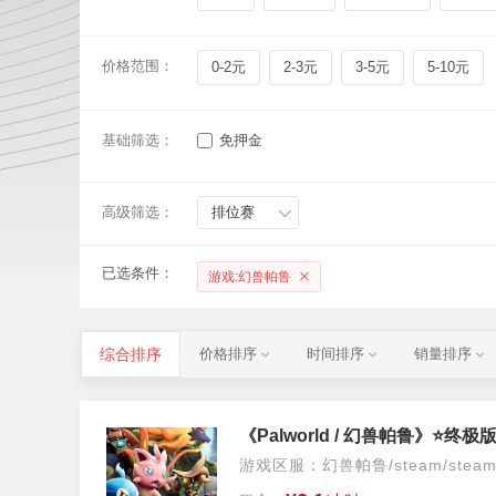
价格范围：
0-2元
2-3元
3-5元
5-10元
基础筛选：
免押金
高级筛选：
排位赛
已选条件：
游戏:幻兽帕鲁
综合排序
价格排序
时间排序
销量排序
《Palworld / 幻兽帕鲁》
游戏区服：幻兽帕鲁/steam/stea