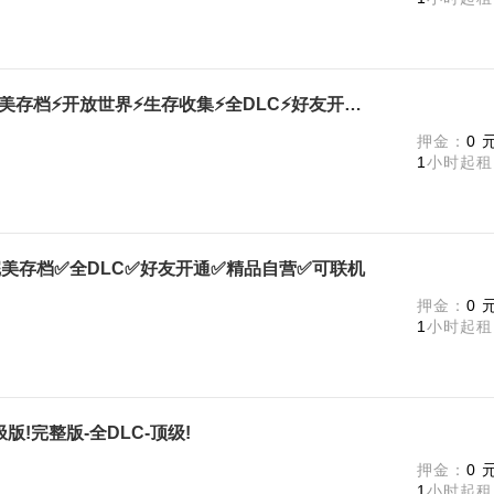
幻兽帕鲁❤️终极版⚡Palworld⚡完美存档⚡开放世界⚡生存收集⚡全DLC⚡好友开通⚡可联机
m
押金：
0 
1
小时起租
d✅完美存档✅全DLC✅好友开通✅精品自营✅可联机
m
押金：
0 
1
小时起租
极版!完整版-全DLC-顶级!
m
押金：
0 
1
小时起租