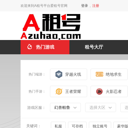
欢迎来到A租号平台爱租号官网
登录
,
注册
热门游戏
租号大厅
穿越火线
绝地求生
热门端游：
王者荣耀
火影忍者
热门手游：
幻兽帕鲁
选择大区
游戏区服：
关键词：
私服
可存档
独立账号
豪华