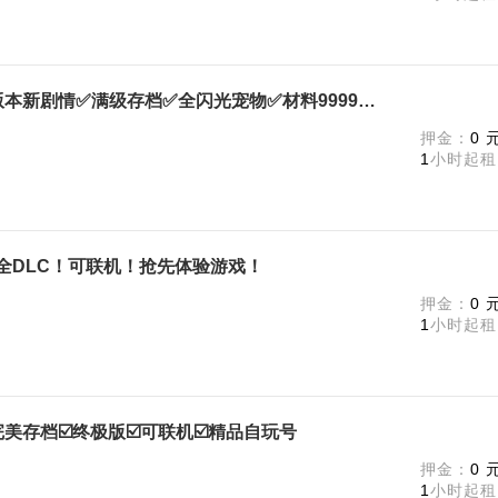
Palworld / 幻兽帕鲁终极版✅新版本新剧情✅满级存档✅全闪光宠物✅材料9999+全武器✅Pa
m
押金：
0 
1
小时起租
极版-全DLC！可联机！抢先体验游戏！
m
押金：
0 
1
小时起租
新完美存档☑️终极版☑️可联机☑️精品自玩号
m
押金：
0 
1
小时起租