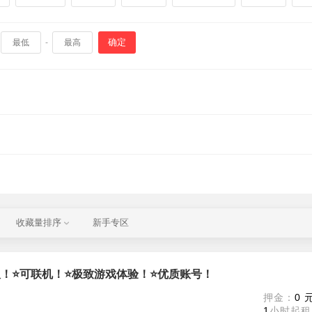
确定
-
收藏量排序
新手专区
⭐终极版！⭐可联机！⭐极致游戏体验！⭐优质账号！
m
押金：
0 
1
小时起租