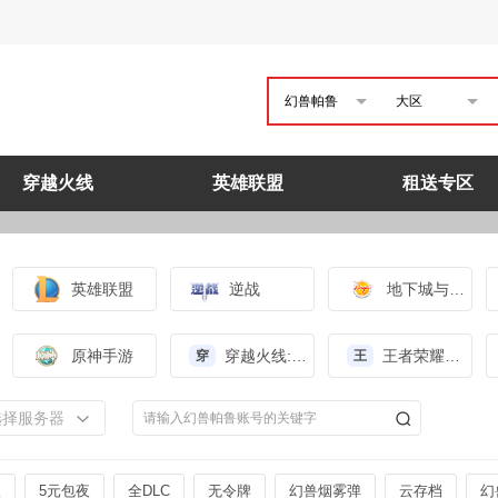
幻兽帕鲁
大区
穿越火线
英雄联盟
租送专区
英雄联盟
逆战
地下城与勇士
原神手游
穿越火线:枪战王者（体验服）
王者荣耀（体验服）
穿
王
选择服务器
版
5元包夜
全DLC
无令牌
幻兽烟雾弹
云存档
幻