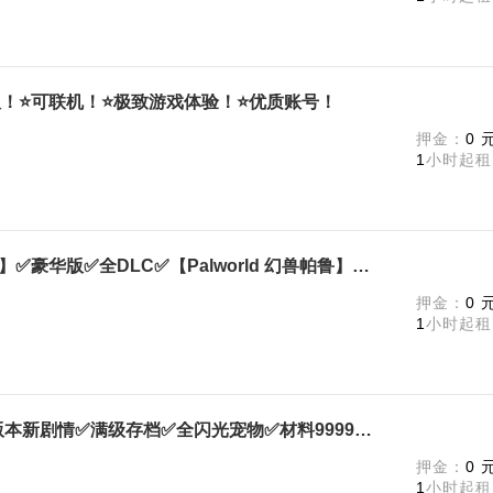
⭐终极版！⭐可联机！⭐极致游戏体验！⭐优质账号！
m
押金：
0 
1
小时起租
包天↓包夜↓【Palworld 幻兽帕鲁】✅豪华版✅全DLC✅【Palworld 幻兽帕鲁】✅豪包天
m
押金：
0 
1
小时起租
Palworld / 幻兽帕鲁终极版✅新版本新剧情✅满级存档✅全闪光宠物✅材料9999+全武器✅Pa
m
押金：
0 
1
小时起租