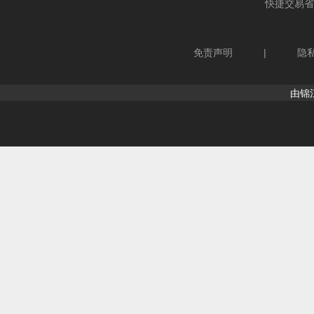
快捷交易
省
免责声明
|
隐
由锦江