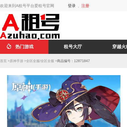
欢迎来到A租号平台爱租号官网
登录
,
注册
热门游戏
租号大厅
穿越火
首页
>
原神手游
>
全区全服
/
全区全服
>
商品编号：12871847