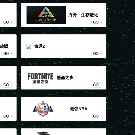
方舟：生存进化
GO
GO
袋版
命运2
GO
GO
堡垒之夜
GO
GO
最强NBA
GO
GO