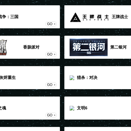
战争：三国
王牌战士
GO
香肠派对
第二银河
GO
:灰烬重生
猎杀：对决
GO
之魂
文明6
GO