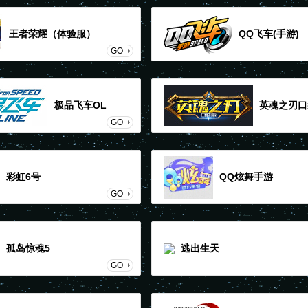
王者荣耀（体验服）
QQ飞车(手游)
GO
极品飞车OL
英魂之刃口
GO
彩虹6号
QQ炫舞手游
GO
孤岛惊魂5
逃出生天
GO