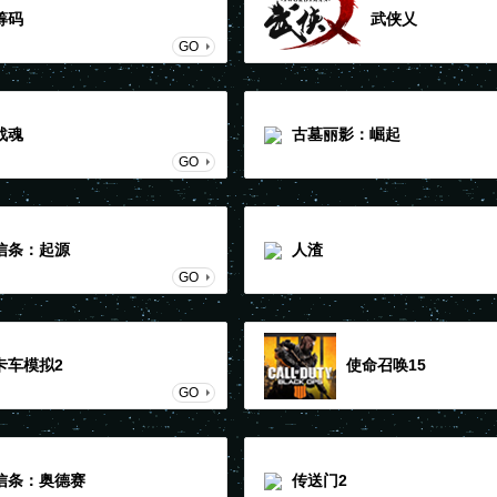
筹码
武侠乂
GO
战魂
古墓丽影：崛起
GO
信条：起源
人渣
GO
卡车模拟2
使命召唤15
GO
信条：奥德赛
传送门2