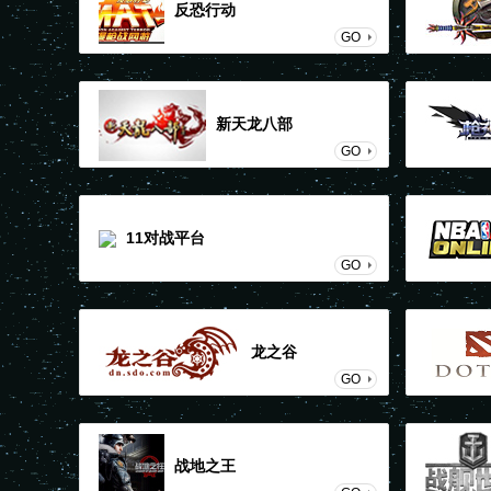
反恐行动
GO
新天龙八部
GO
11对战平台
GO
龙之谷
GO
战地之王