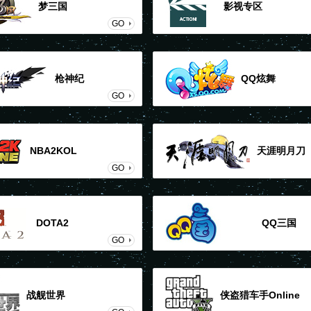
梦三国
影视专区
GO
枪神纪
QQ炫舞
GO
NBA2KOL
天涯明月刀
GO
DOTA2
QQ三国
GO
战舰世界
侠盗猎车手Online