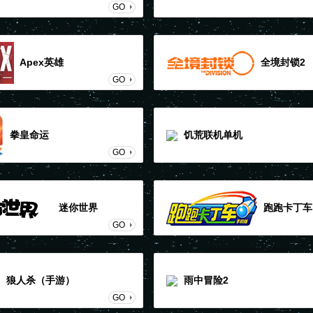
GO
Apex英雄
全境封锁2
GO
拳皇命运
饥荒联机单机
GO
迷你世界
跑跑卡丁车
GO
游）
狼人杀（手游）
雨中冒险2
GO