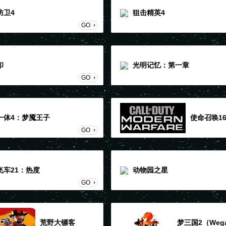
防卫4
狙击精英4
GO
印
光明记忆：第一章
GO
一体4：梦魇王子
使命召唤1
GO
飞车21：热度
动物园之星
GO
荒野大镖客
梦三国2（Weg