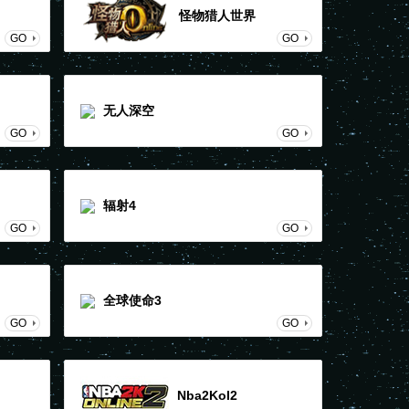
怪物猎人世界
GO
GO
无人深空
GO
GO
辐射4
GO
GO
全球使命3
GO
GO
Nba2Kol2