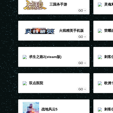
三国杀手游
灵魂
GO
火线精英手机版
荣耀
GO
求生之路2(steam版)
刺客
GO
双点医院
欧洲
GO
战地风云5
刺客