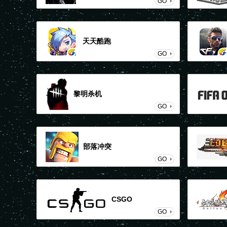
GO
天天酷跑
GO
黎明杀机
GO
部落冲突
GO
CSGO
GO