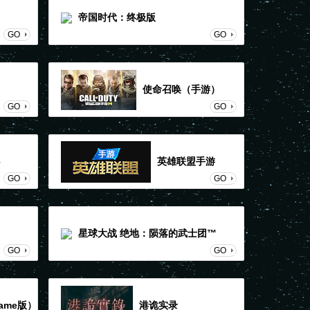
帝国时代：终极版
GO
GO
使命召唤（手游）
GO
GO
6
英雄联盟手游
GO
GO
星球大战 绝地：陨落的武士团™
GO
GO
ame版）
港诡实录