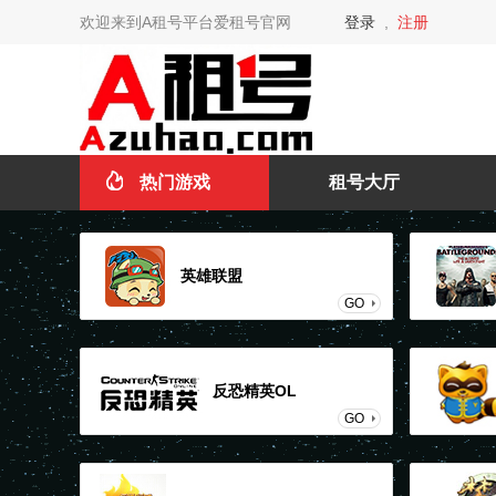
欢迎来到A租号平台爱租号官网
登录
,
注册
热门游戏
租号大厅
英雄联盟
GO
反恐精英OL
GO