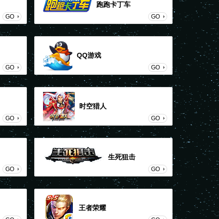
跑跑卡丁车
GO
GO
QQ游戏
GO
GO
时空猎人
GO
GO
生死狙击
GO
GO
王者荣耀