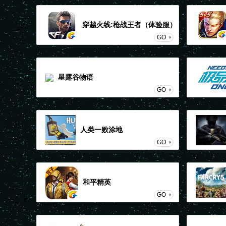
穿越火线:枪战王者（体验服）
GO
星露谷物语
GO
人类一败涂地
GO
和平精英
GO