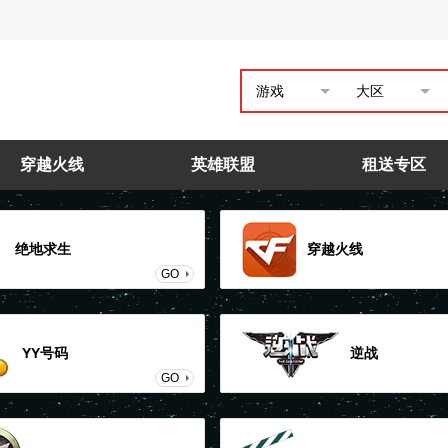
游戏
大区
穿越火线
英雄联盟
租送专区
绝地求生
穿越火线
GO
YY号码
逆战
GO