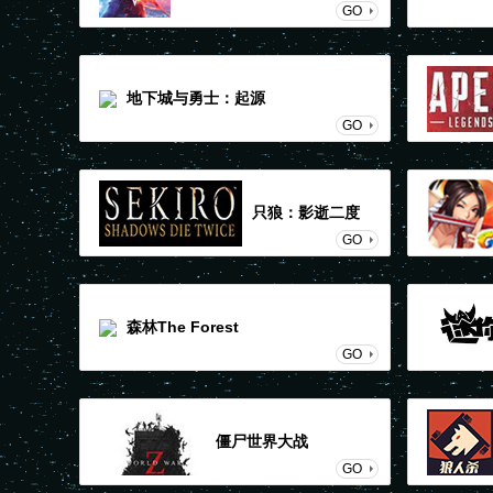
GO
地下城与勇士：起源
GO
只狼：影逝二度
GO
森林The Forest
GO
僵尸世界大战
GO