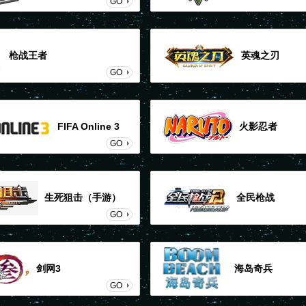
GO
枪战王者
英魂之刃
GO
FIFA Online 3
火影忍者
GO
生死狙击（手游）
全民枪战
GO
剑网3
海岛奇兵
GO