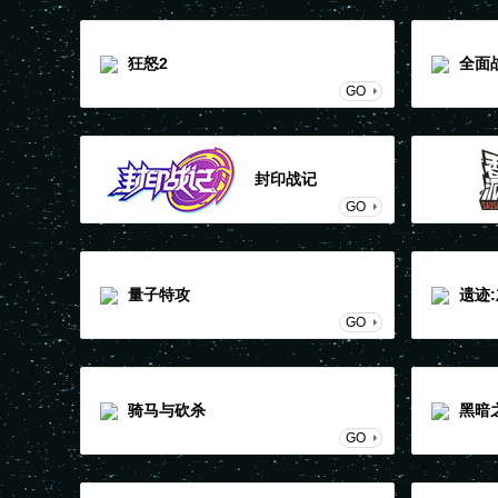
狂怒2
全面
GO
封印战记
GO
量子特攻
遗迹
GO
骑马与砍杀
黑暗
GO