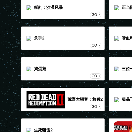
叛乱：沙漠风暴
正当
GO
杀手2
嗜血
GO
捣蛋鹅
三位
GO
荒野大镖客：救赎2
极品
GO
生死狙击2