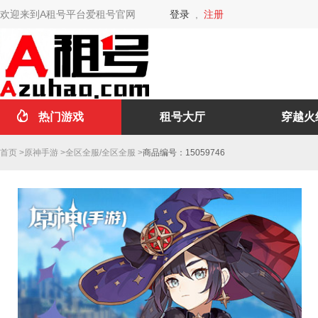
欢迎来到A租号平台爱租号官网
登录
,
注册
热门游戏
租号大厅
穿越火
首页
>
原神手游
>
全区全服
/
全区全服
>
商品编号：15059746