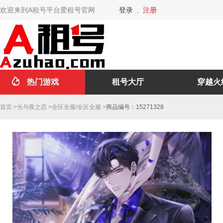
欢迎来到A租号平台爱租号官网
登录
,
注册
热门游戏
租号大厅
穿越火
首页
>
光与夜之恋
>
全区全服
/
全区全服
>
商品编号：15271328