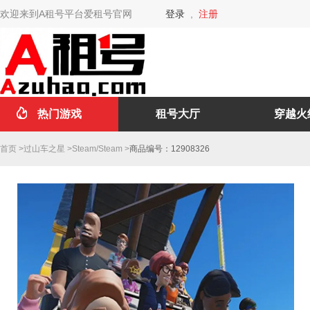
欢迎来到A租号平台爱租号官网
登录
,
注册
热门游戏
租号大厅
穿越火
首页
>
过山车之星
>
Steam
/
Steam
>
商品编号：12908326