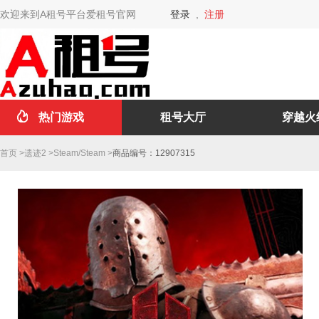
欢迎来到A租号平台爱租号官网
登录
,
注册
热门游戏
租号大厅
穿越火
首页
>
遗迹2
>
Steam
/
Steam
>
商品编号：12907315