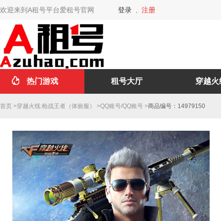
欢迎来到A租号平台爱租号官网
登录
,
注册
热门游戏
租号大厅
穿越火
首页
>
穿越火线:枪战王者（体验服）
>
QQ账号
/
QQ账号
>
商品编号：14979150