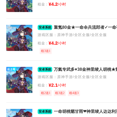
¥4.2
租金：
/小时
安卓系统
游戏区服：原神手游/全区全服/全区全服
¥4.2
租金：
/小时
租3送1
万氦专武多♥38金神里绫人胡桃★
安卓系统
游戏区服：原神手游/全区全服/全区全服
¥2.1
租金：
/小时
租2送1
租3送2
租4送3
一命胡桃魈甘雨❤神里绫人达达利
安卓系统