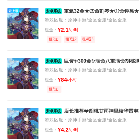
重氦32金★③命刻琴★①命钟离
安卓系统
游戏区服：原神手游/全区全服/全区全服
¥2.1
租金：
/小时
租2送1
租3送2
租4送3
巨资✨300金✨满命八重满命胡桃
安卓系统
游戏区服：原神手游/全区全服/全区全服
¥84
租金：
/小时
租5送1
店长推荐❤️胡桃甘雨神里绫华雷电
安卓系统
游戏区服：原神手游/全区全服/全区全服
¥4.2
租金：
/小时