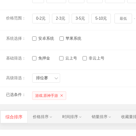
价格范围：
0-2元
2-3元
3-5元
5-10元
-
系统选择：
安卓系统
苹果系统
基础筛选：
免押金
云上号
非云上号
高级筛选：
排位赛
已选条件：
游戏:原神手游
综合排序
价格排序
时间排序
销量排序
收藏量