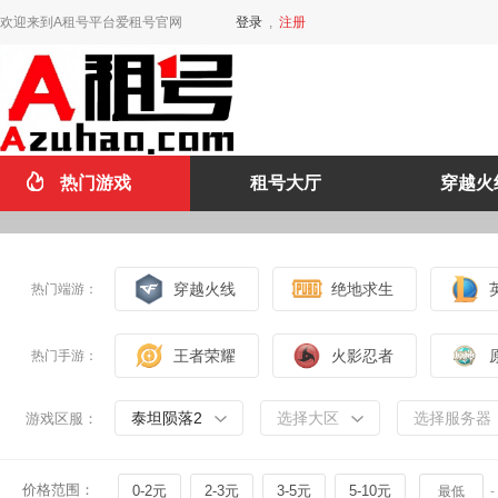
欢迎来到A租号平台爱租号官网
登录
,
注册
热门游戏
租号大厅
穿越火
穿越火线
绝地求生
热门端游：
王者荣耀
火影忍者
热门手游：
泰坦陨落2
选择大区
选择服务器
游戏区服：
价格范围：
0-2元
2-3元
3-5元
5-10元
-