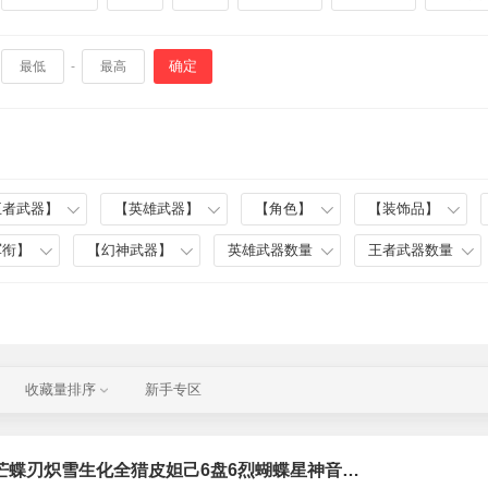
确定
-
王者武器】
【英雄武器】
【角色】
【装饰品】
军衔】
【幻神武器】
英雄武器数量
王者武器数量
收藏量排序
新手专区
【可排位】炼狱泡泡象影煞②炽芒蝶刃炽雪生化全猎皮妲己6盘6烈蝴蝶星神音效卡幻神音效卡