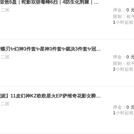
【不可排位】☢️炼狱泡泡象+炼狱音效6盘｜蛇影双骄毒蜂6烈｜4防生化荆棘｜手斧镜｜生化猎手全皮肤｜幻神对讲减速雷
川二区
押金：
0 
限制：租
1
小时起租
【可排位】传说星骇✨妮妮✨炽芒蝶刃✨幻神3件套✨星神3件套✨裁决3件套✨冠军之薇✨幻神KZ✨幻神EP✨冠军之虎
川二区
押金：
0 
限制：租号
2
小时起租
【可排位】极品【四防角色x10妮妮】11皮幻神KZ欧欧星火EP萨维奇花影女爵天戎幻影6烈盘泡泡象蝴蝶刃国王鬃狮
川二区
押金：
0 
1
小时起租