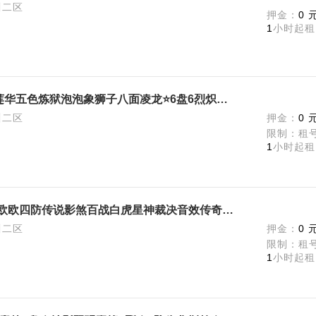
川二区
押金：
0 
1
小时起租
【可排位】顶配狮子大象♉神威莲华五色炼狱泡泡象狮子八面凌龙⭐6盘6烈炽芒蝶刃⭐星骇幽瞳G36幻影幻神星神裁决音
川二区
押金：
0 
限制：租
1
小时起租
【可排位】16皮幻神音效kz星火欧欧四防传说影煞百战白虎星神裁决音效传奇宠儿QBZ冠军特雷暴套6烈盘炼狱蝴蝶
川二区
押金：
0 
限制：租
1
小时起租