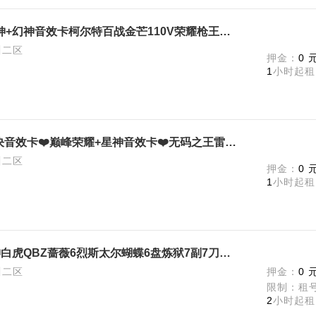
【可排位】西部大区动感闪耀幻神+幻神音效卡柯尔特百战金芒110V荣耀枪王裁决音效卡荒漠琉璃雷神荣耀之魄朱雀白虎
川二区
押金：
0 
1
小时起租
【可排位】N9+幻神音效卡❤️裁决音效卡❤️巅峰荣耀+星神音效卡❤️无码之王雷暴雷霆王者cop❤️
川二区
押金：
0 
1
小时起租
【可排位】4防传说影煞幻神星神白虎QBZ蔷薇6烈斯太尔蝴蝶6盘炼狱7副7刀佣兵觉醒捕食者生化背包结束了不退包
川二区
押金：
0 
限制：租
2
小时起租