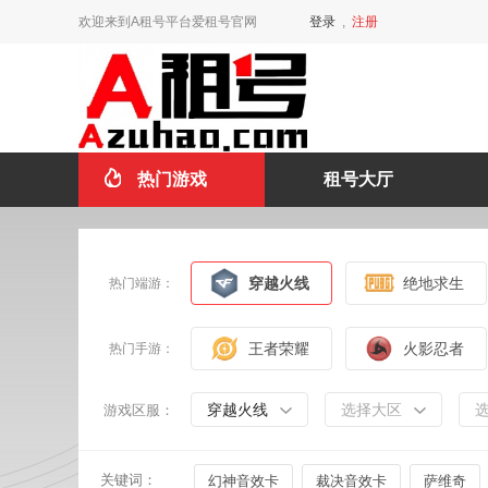
欢迎来到A租号平台爱租号官网
登录
,
注册
热门游戏
租号大厅
穿越火线
绝地求生
热门端游：
王者荣耀
火影忍者
热门手游：
穿越火线
选择大区
游戏区服：
关键词：
幻神音效卡
裁决音效卡
萨维奇