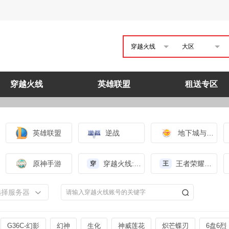
穿越火线
大区
穿越火线
英雄联盟
租送专区
英雄联盟
逆战
地下城与勇士
原神手游
穿越火线:枪战王者（体验服）
王者荣耀（体验服）
穿
王
选择服务器
G36C-幻影
幻神
生化
神威莲花
炽芒蝶刃
6盘6烈