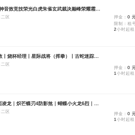
【可排位】云悠悠影豹AGS24幻神音效竞技荣光白虎朱雀玄武裁决巅峰荣耀霜心6盘6烈蝴蝶毒蜂小钢3英雄COP全音
川二区
押金：
0 
限制：租号
2
小时起租
【不可排位】幻神音效丨星神音效丨烧杯经理丨星际战将（挥拳）丨古蛇迷踪套丨王者云击觉醒丨星空轻羽丨挑战套装丨7音效
川二区
押金：
0 
1
小时起租
【不可排位】☢️生化号｜满级八面凌龙｜炽芒蝶刃4防影煞｜蝴蝶小火龙6烈｜宙斯套双面神｜幻神星神｜对讲机猎手全皮
川二区
押金：
0 
1
小时起租