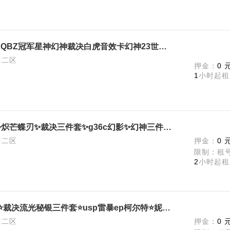
【可排位】奇幻泡泡象4把蝴蝶刀QBZ冠军星神幻神裁决白虎音效卡幻神23世冠白鲨漫游✅隼岚兮儿王者魅影✅鹰
川二区
押金：
0 
1
小时起租
【可排位】传说幽瞳✨炽芒蝶刃✨炽芒蝶刃✨裁决三件套✨g36c幻影✨幻神三件套✨星火小队✨星神三件套✨冠军之特
川二区
押金：
0 
限制：租号
2
小时起租
【可排位】新ep幻神皮肤三件套⭐裁决流光秘银三件套⭐usp雷暴ep柯尔特⭐妮妮新角色⭐毁灭三件套白虎qbz⭐⭐
川二区
押金：
0 