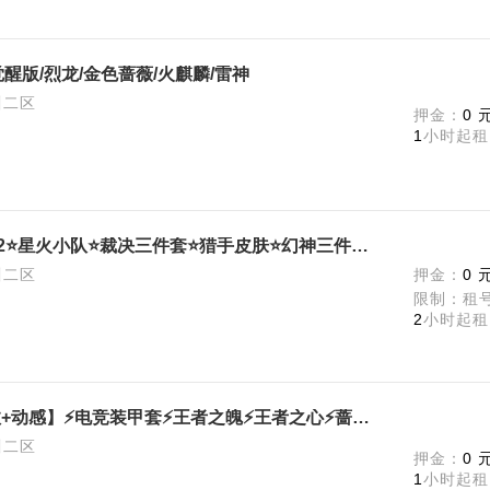
醒版/烈龙/金色蔷薇/火麒麟/雷神
川二区
押金：
0 
1
小时起租
【可排位】传说影煞⭐炽芒蝶刃×2⭐星火小队⭐裁决三件套⭐猎手皮肤⭐幻神三件套⭐星神3件套⭐6烈6盘＋蝴蝶
川二区
押金：
0 
限制：租号
2
小时起租
【可排位】【可排】【幻神+音效+动感】⚡电竞装甲套⚡王者之魄⚡王者之心⚡蔷薇夜魔⚡黑骑士-海王⚡
川二区
押金：
0 
1
小时起租