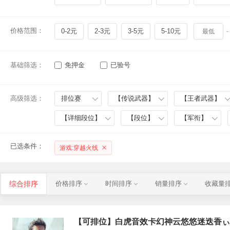
价格范围：
0-2元
2-3元
3-5元
5-10元
-
基础筛选：
免押金
已验号
高级筛选：
排位赛
【传说武器】
【王者武器】
【详细段位】
【段位】
【军衔】
已选条件：
游戏:穿越火线
综合排序
价格排序
时间排序
销量排序
收藏量
【可排位】白虎音效卡幻神云悠悠迷迭香ぃ