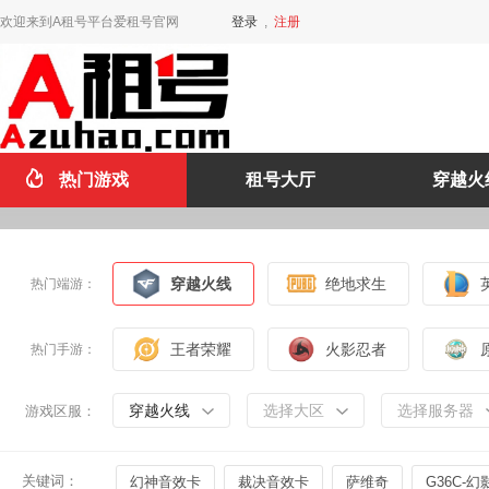
欢迎来到A租号平台爱租号官网
登录
,
注册
热门游戏
租号大厅
穿越火
穿越火线
绝地求生
热门端游：
王者荣耀
火影忍者
热门手游：
穿越火线
选择大区
选择服务器
游戏区服：
关键词：
幻神音效卡
裁决音效卡
萨维奇
G36C-幻