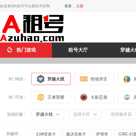
欢迎来到A租号平台爱租号官网
登录
,
注册
热门游戏
租号大厅
穿越火
穿越火线
绝地求生
热门端游：
王者荣耀
火影忍者
热门手游：
穿越火线
选择大区
选择服务器
游戏区服：
关键词：
幻神音效卡
裁决音效卡
萨维奇
G36C-幻