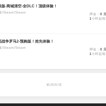
版-商城清空-全DLC！顶级体验！
team/Steam
押金：
0 
1
小时起租
面战争罗马2-预购版！抢先体验！
team/Steam
押金：
0 
1
小时起租
第
1
页/共
1
页