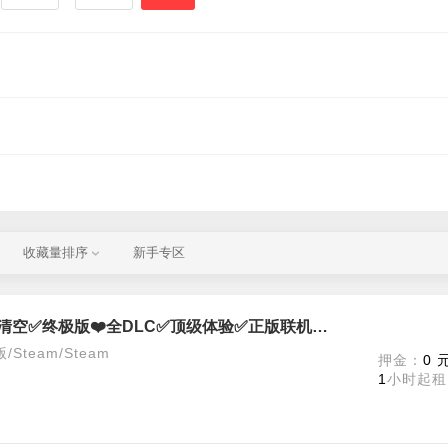
收藏量排序
新手专区
全面战争：罗马2 - 帝皇版✅商城清空✅终极版❤️全DLC✅顶级体验✅正版联机对战全面战争罗马2
team/Steam
押金：
0 
1
小时起租