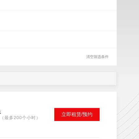
清空筛选条件
元
立即租赁/预约
（最多200个小时）