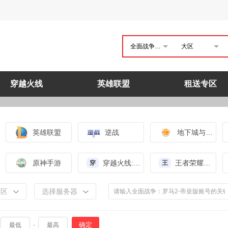
全面战争：罗马2-帝皇版
大区
穿越火线
英雄联盟
租送专区
英雄联盟
逆战
地下城与勇士
原神手游
穿越火线:枪战王者（体验服）
王者荣耀（体验服）
穿
王
大区
选择服务器
确定
-