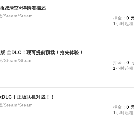
c商城清空⭐详情看描述
team/Steam
押金：
0 
1
小时起租
版-全DLC！现可提前预载！抢先体验！
team/Steam
押金：
0 
1
小时起租
款DLC！正版联机对战！！
team/Steam
押金：
0 
1
小时起租