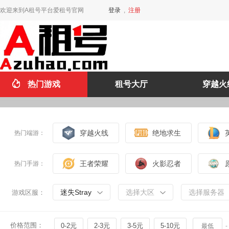
欢迎来到A租号平台爱租号官网
登录
,
注册
热门游戏
租号大厅
穿越火
穿越火线
绝地求生
热门端游：
王者荣耀
火影忍者
热门手游：
迷失Stray
选择大区
选择服务器
游戏区服：
价格范围：
0-2元
2-3元
3-5元
5-10元
-