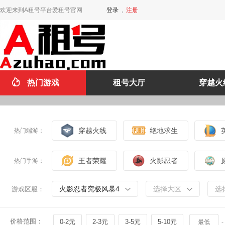
欢迎来到A租号平台爱租号官网
登录
,
注册
热门游戏
租号大厅
穿越火
穿越火线
绝地求生
热门端游：
王者荣耀
火影忍者
热门手游：
火影忍者究极风暴4
选择大区
选
游戏区服：
价格范围：
0-2元
2-3元
3-5元
5-10元
-