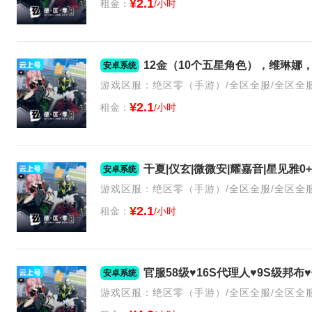
¥2.1
租金：
/小时
安卓系统
游戏区服：绝区零（手游）/全区全服/全区全
¥2.1
租金：
/小时
安卓系统
游戏区服：绝区零（手游）/全区全服/全区全
¥2.1
租金：
/小时
安卓系统
游戏区服：绝区零（手游）/全区全服/全区全