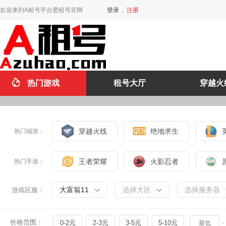
欢迎来到A租号平台爱租号官网
登录
,
注册
热门游戏
租号大厅
穿越火
穿越火线
绝地求生
热门端游：
王者荣耀
火影忍者
热门手游：
大富翁11
选择大区
选择服务器
游戏区服：
价格范围：
0-2元
2-3元
3-5元
5-10元
-