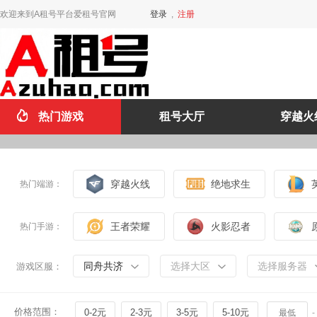
欢迎来到A租号平台爱租号官网
登录
,
注册
热门游戏
租号大厅
穿越火
穿越火线
绝地求生
热门端游：
王者荣耀
火影忍者
热门手游：
同舟共济
选择大区
选择服务器
游戏区服：
价格范围：
0-2元
2-3元
3-5元
5-10元
-