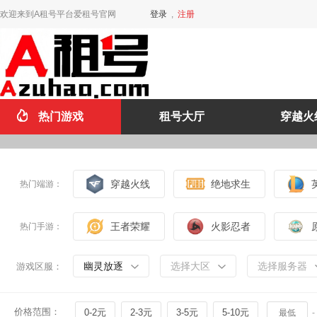
欢迎来到A租号平台爱租号官网
登录
,
注册
热门游戏
租号大厅
穿越火
穿越火线
绝地求生
热门端游：
王者荣耀
火影忍者
热门手游：
幽灵放逐
选择大区
选择服务器
游戏区服：
价格范围：
0-2元
2-3元
3-5元
5-10元
-