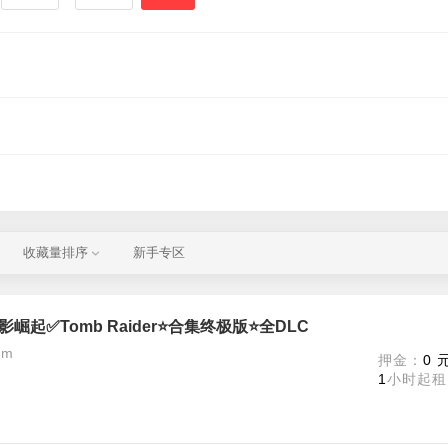
收藏量排序
新手专区
崛起✅Tomb Raider⭐️合集终极版⭐️全DLC
am
押金：
0 
1
小时起租