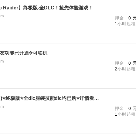
 Raider】终极版-全DLC！抢先体验游戏！
am
押金：
0 
1
小时起租
）✈好友功能已开通✈可联机
am
押金：
0 
2
小时起租
古墓丽影9（起源,崛起,暗影3部曲)⭐终极版⭐全dlc服装技能dlc均已购⭐详情看描述
am
押金：
0 
1
小时起租