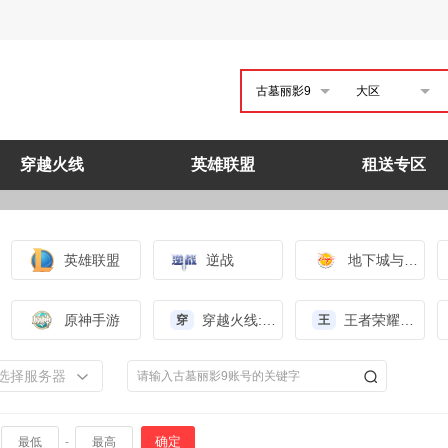
古墓丽影9
大区
穿越火线
英雄联盟
租送专区
英雄联盟
逆战
地下城与勇士
原神手游
穿越火线:枪战王者（体验服）
王者荣耀（体验服）
穿
王
选择服务器
确定
-