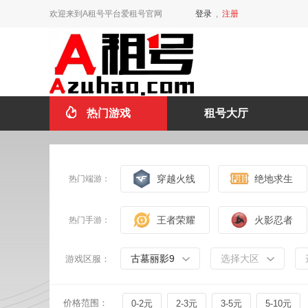
欢迎来到A租号平台爱租号官网
登录
,
注册
热门游戏
租号大厅
穿越火线
绝地求生
热门端游：
王者荣耀
火影忍者
热门手游：
古墓丽影9
选择大区
游戏区服：
价格范围：
0-2元
2-3元
3-5元
5-10元