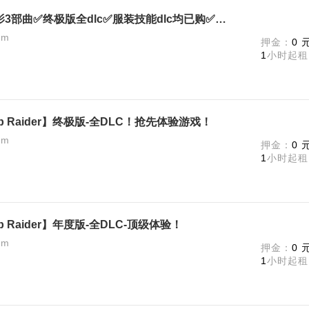
古墓丽影9三部曲✅起源,崛起,暗影3部曲✅终极版全dlc✅服装技能dlc均已购✅详情看描述
am
押金：
0 
1
小时起租
 Raider】终极版-全DLC！抢先体验游戏！
am
押金：
0 
1
小时起租
 Raider】年度版-全DLC-顶级体验！
am
押金：
0 
1
小时起租