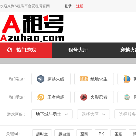
欢迎来到A租号平台爱租号官网
登录
,
注册
热门游戏
租号大厅
穿越火
穿越火线
绝地求生
热门端游：
王者荣耀
火影忍者
热门手游：
地下城与勇士
选择大区
选择服务
游戏区服：
关键词：
超时空
超自然
至臻
PK
圣耀