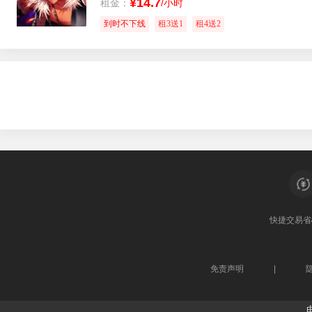
¥14.7
租金：
/小时
到时不下线
租3送1
租4送2
快捷交易
省
免责声明
|