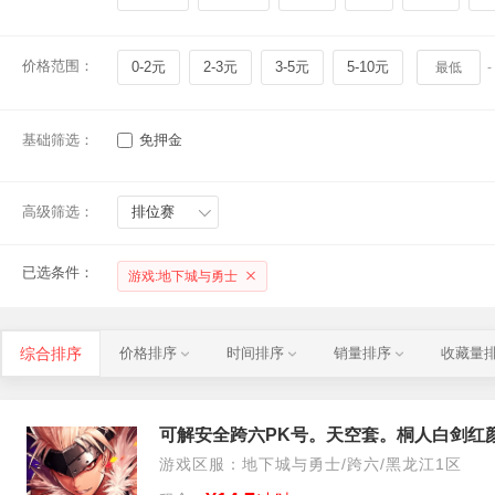
价格范围：
0-2元
2-3元
3-5元
5-10元
-
基础筛选：
免押金
高级筛选：
排位赛
已选条件：
游戏:地下城与勇士
综合排序
价格排序
时间排序
销量排序
收藏量
可解安全跨六PK号。天空套。桐人白剑红
游戏区服：地下城与勇士/跨六/黑龙江1区