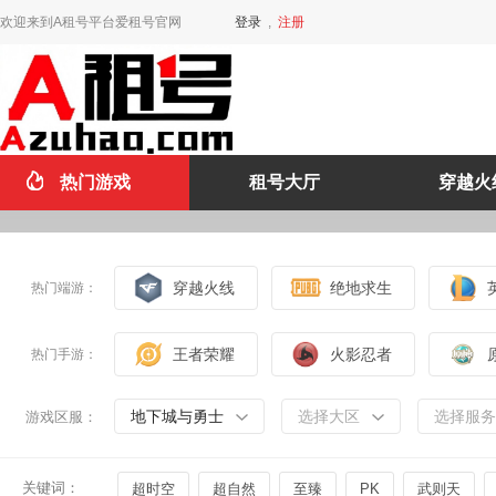
欢迎来到A租号平台爱租号官网
登录
,
注册
热门游戏
租号大厅
穿越火
穿越火线
绝地求生
热门端游：
王者荣耀
火影忍者
热门手游：
地下城与勇士
选择大区
选择服务
游戏区服：
关键词：
超时空
超自然
至臻
PK
武则天