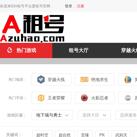
欢迎来到A租号平台爱租号官网
登录
,
注册
热门游戏
租号大厅
穿越火
穿越火线
绝地求生
热门端游：
王者荣耀
火影忍者
热门手游：
地下城与勇士
选择大区
选择服务
游戏区服：
关键词：
超时空
超自然
至臻
PK
武则天