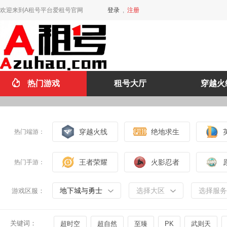
欢迎来到A租号平台爱租号官网
登录
,
注册
热门游戏
租号大厅
穿越火
穿越火线
绝地求生
热门端游：
王者荣耀
火影忍者
热门手游：
地下城与勇士
选择大区
选择服务
游戏区服：
关键词：
超时空
超自然
至臻
PK
武则天