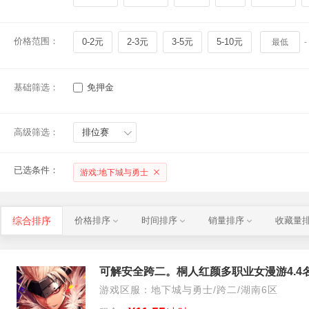
价格范围：
0-2元
2-3元
3-5元
5-10元
-
基础筛选：
免押金
高级筛选：
排位赛
已选条件：
游戏:地下城与勇士
综合排序
价格排序
时间排序
销量排序
收藏量
可解安全跨二。桐人红颜多职业女漫游4.4
游戏区服：地下城与勇士/跨二/湖南6区