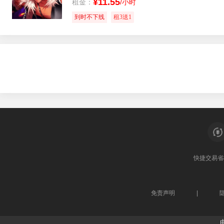
¥11.55
租金：
/小时
到时不下线
租3送1
快捷交易
省
免责声明
|