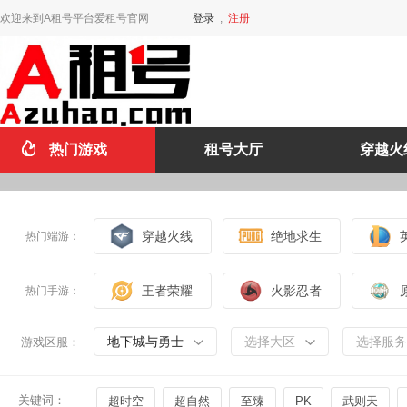
欢迎来到A租号平台爱租号官网
登录
,
注册
热门游戏
租号大厅
穿越火
穿越火线
绝地求生
热门端游：
王者荣耀
火影忍者
热门手游：
地下城与勇士
选择大区
选择服务
游戏区服：
关键词：
超时空
超自然
至臻
PK
武则天