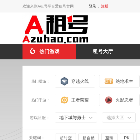
欢迎来到A租号平台爱租号官网
登录
,
注册
热门游戏
租号大厅
穿越火线
绝地求生
热门端游：
王者荣耀
火影忍者
热门手游：
地下城与勇士
选择大区
游戏区服：
关键词：
超时空
超自然
至臻
PK