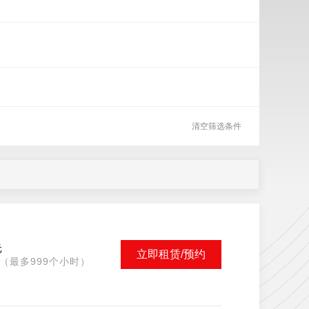
清空筛选条件
元
立即租赁/预约
（最多999个小时）