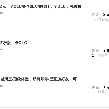
t1 522元，全DLC❤️含真人快打11，全DLC，可联机
am
押金：
0 
1
小时起租
1》终极版！全DLC
am
押金：
0 
2
小时起租
《真人快打1》终极版-全DLC! 商城清空-顶级体验，所有账号-已互加好友！可直接联机
am
押金：
0 
1
小时起租