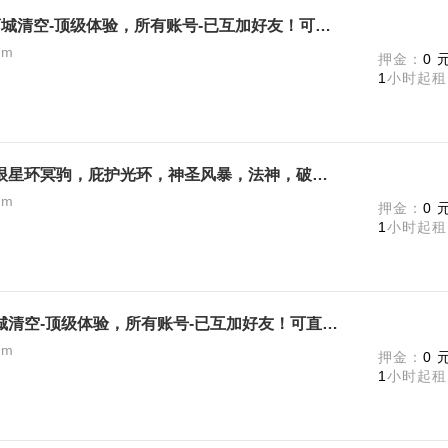
《真人快打1》终极版-全DLC! 商城清空-顶级体验，所有账号-已互加好友！可直接联机
am
押金：
0 
1
小时起租
者，狂徒塑水宗正义威龙之刃无垠星环冥驹，庇护光环，神圣风暴，法神，破法，毁灭，双鱼飞龙
am
押金：
0 
1
小时起租
《真人快打》终极版-全DLC! 商城清空-顶级体验，所有账号-已互加好友！可直接联机
am
押金：
0 
1
小时起租