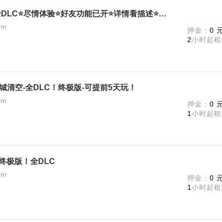
真人快打1⭐终极版⭐建议包天⭐全DLC⭐尽情体验⭐好友功能已开⭐详情看描述⭐可联机
am
押金：
0 
2
小时起租
商城清空-全DLC！终极版-可提前5天玩！
am
押金：
0 
1
小时起租
1》终极版！全DLC
am
押金：
0 
1
小时起租