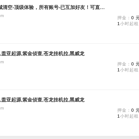
《真人快打》终极版-全DLC! 商城清空-顶级体验，所有账号-已互加好友！可直接联机
am
押金：
0 
1
小时起租
,盖亚起源,紫金侦查,苍龙挂机拉,黑威龙
am
押金：
0 
1
小时起租
,盖亚起源,紫金侦查,苍龙挂机拉,黑威龙
am
押金：
0 
1
小时起租