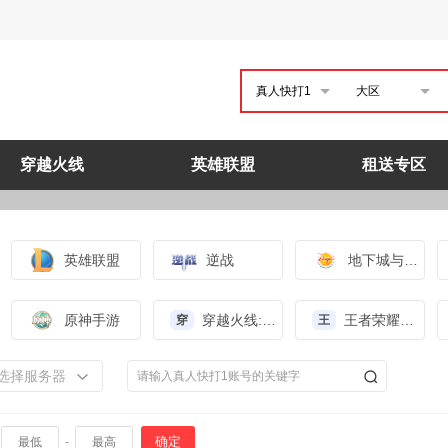
真人快打1
大区
穿越火线
英雄联盟
租送专区
英雄联盟
逆战
地下城与勇士
原神手游
穿越火线:枪战王者（体验服）
王者荣耀（体验服）
穿
王
选择服务器
确定
-