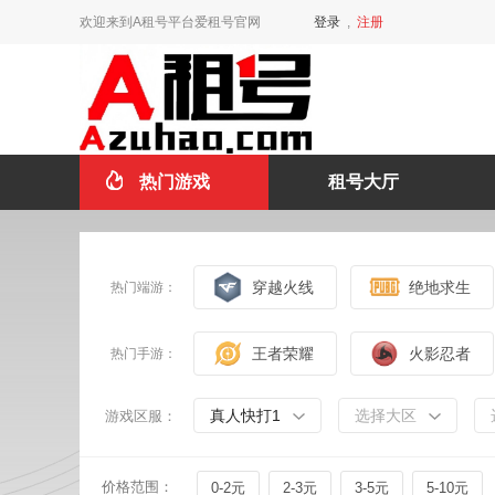
欢迎来到A租号平台爱租号官网
登录
,
注册
热门游戏
租号大厅
穿越火线
绝地求生
热门端游：
王者荣耀
火影忍者
热门手游：
真人快打1
选择大区
游戏区服：
价格范围：
0-2元
2-3元
3-5元
5-10元