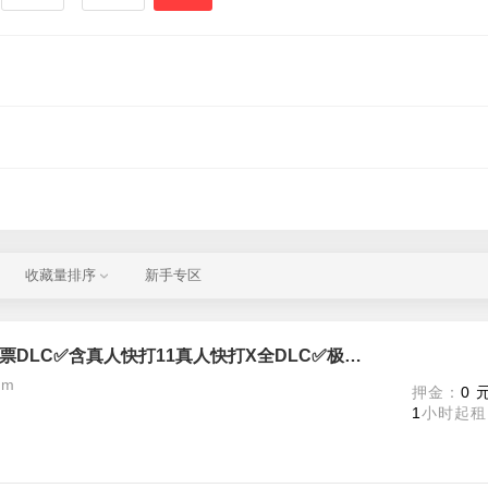
收藏量排序
新手专区
真人快打1终极版✅含所有角色季票DLC✅含真人快打11真人快打X全DLC✅极致体验
am
押金：
0 
1
小时起租