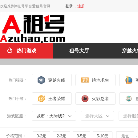
欢迎来到A租号平台爱租号官网
登录
,
注册
热门游戏
租号大厅
穿越火
穿越火线
绝地求生
热门端游：
王者荣耀
火影忍者
热门手游：
城市：天际线2
选择大区
选择服
游戏区服：
价格范围：
0-2元
2-3元
3-5元
5-10元
-