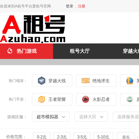
欢迎来到A租号平台爱租号官网
登录
,
注册
热门游戏
租号大厅
穿越火
穿越火线
绝地求生
热门端游：
王者荣耀
火影忍者
热门手游：
超市模拟器
选择大区
选择服务器
游戏区服：
价格范围：
0-2元
2-3元
3-5元
5-10元
-