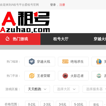
欢迎来到A租号平台爱租号官网
登录
,
注册
热门游戏
租号大厅
穿越火
穿越火线
绝地求生
热门端游：
王者荣耀
火影忍者
热门手游：
天天酷跑
选择大区
选择服务器
游戏区服：
价格范围：
0-2元
2-3元
3-5元
5-10元
-