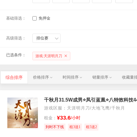
基础筛选：
免押金
高级筛选：
排位赛
已选条件：
游戏:天涯明月刀
综合排序
价格排序
时间排序
销量排序
收藏量
千秋月31.5W成男⭐凤引蓝凰⭐八特效科技44
游戏区服：天涯明月刀/大地飞鹰/千秋月
¥33.6
租金：
/小时
到时不下线
租3送1
租5送2