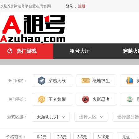
欢迎来到A租号平台爱租号官网
登录
,
注册
热门游戏
租号大厅
穿越火
穿越火线
绝地求生
热门端游：
王者荣耀
火影忍者
热门手游：
天涯明月刀
选择大区
选择服务器
游戏区服：
价格范围：
0-2元
2-3元
3-5元
5-10元
-