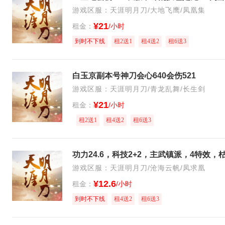
游戏区服：天涯明月刀/大地飞鹰/凤凰集
¥21
租金：
/小时
到时不下线
租2送1
租4送2
租6送3
白玉京副本号神刀会心640会伤521
游戏区服：天涯明月刀/青龙乱舞/长生剑
¥21
租金：
/小时
租2送1
租4送2
租6送3
功力24.6，科技2+2，主武镇派，4特效
游戏区服：天涯明月刀/沧海云帆/凤求凰
¥12.6
租金：
/小时
到时不下线
租4送2
租6送3