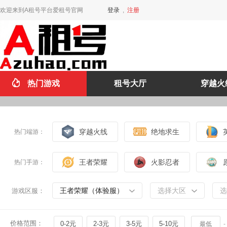
欢迎来到A租号平台爱租号官网
登录
,
注册
热门游戏
租号大厅
穿越火
穿越火线
绝地求生
热门端游：
王者荣耀
火影忍者
热门手游：
王者荣耀（体验服）
选择大区
选
游戏区服：
价格范围：
0-2元
2-3元
3-5元
5-10元
-